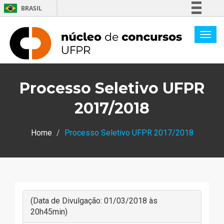
BRASIL
Simplifique!
Comunica BR
Participe
Acesso à informação
Processo Seletivo UFPR
Legislação
Canais
2017/2018
Home
Processo Seletivo UFPR 2017/2018
(Data de Divulgação: 01/03/2018 às
20h45min)