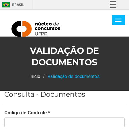
BRASIL
Simplifique!
Comunica BR
Participe
Acesso à informação
VALIDAÇÃO DE
Legislação
Canais
DOCUMENTOS
Inicio
Validação de documentos
Consulta - Documentos
Código de Controle
*