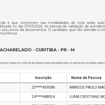
da e que concorrem nas modalidades de cota serão subm
licada no dia 27/03/2026. As bancas de validação de autodecl
ine e/ou envio de documentos. O candidato que não atender a co
ncorrência.
ACHARELADO - CURITIBA - PR - M
ração todos os critérios de desempate estabelecidos no edital do processo seleti
Inscrição
Nome da Pessoa
23****459586
MARCOS PAULO MAC
24****688924
LUMA CRISTINNE M