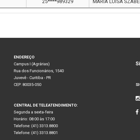
25****989329
MARIA LUISA SZABE
A
ENDEREÇO
S
Campus I (Agrárias)
Rua dos Funcionários, 1540
Juvevê - Curitiba - PR
CEP: 80035-050
S
CENTRAL DE TELEATENDIMENTO:
Segunda a sexta-feira
Horário: 08:00 às 17:00
Telefone: (41) 3313.8800
Telefone: (41) 3313.8801