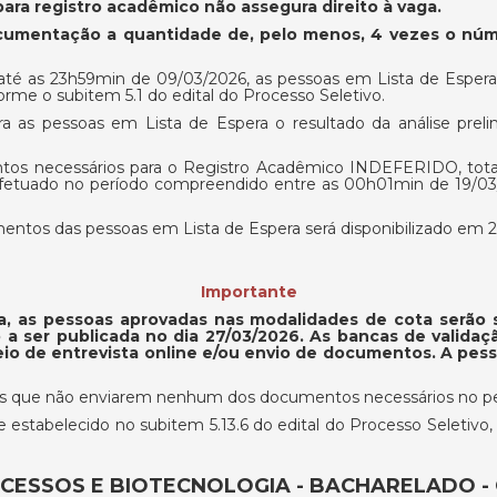
ra registro acadêmico não assegura direito à vaga.
ocumentação a quantidade de, pelo menos, 4 vezes o nú
té as 23h59min de 09/03/2026, as pessoas em Lista de Esper
orme o subitem 5.1 do edital do Processo Seletivo.
ara as pessoas em Lista de Espera o resultado da análise pre
tos necessários para o Registro Acadêmico INDEFERIDO, total 
a efetuado no período compreendido entre as 00h01min de 19/0
mentos das pessoas em Lista de Espera será disponibilizado em 
Importante
a, as pessoas aprovadas nas modalidades de cota serão
a ser publicada no dia 27/03/2026. As bancas de validaç
meio de entrevista online e/ou envio de documentos. A pe
soas que não enviarem nenhum dos documentos necessários no pe
 estabelecido no subitem 5.13.6 do edital do Processo Seletivo
ESSOS E BIOTECNOLOGIA - BACHARELADO - CUR