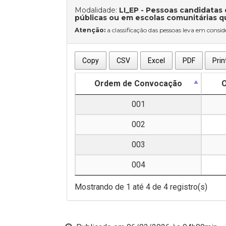
Modalidade:
LI_EP
- Pessoas candidatas
públicas ou em escolas comunitárias q
Atenção:
a classificação das pessoas leva em conside
Copy
CSV
Excel
PDF
Prin
Ordem de Convocação
O
001
002
003
004
Mostrando de 1 até 4 de 4 registro(s)