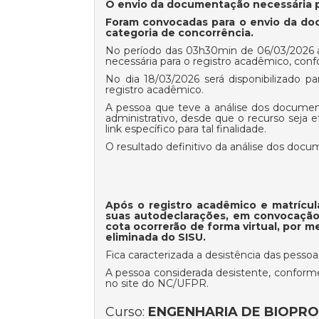
O envio da documentação necessária pa
Foram convocadas para o envio da d
categoria de concorrência.
No período das 03h30min de 06/03/2026 a
necessária para o registro acadêmico, conf
No dia 18/03/2026 será disponibilizado p
registro acadêmico.
A pessoa que teve a análise dos documen
administrativo, desde que o recurso sej
link específico para tal finalidade.
O resultado definitivo da análise dos docu
Após o registro acadêmico e matrícul
suas autodeclarações, em convocação 
cota ocorrerão de forma virtual, por 
eliminada do SISU.
Fica caracterizada a desistência das pes
A pessoa considerada desistente, conforme
no site do NC/UFPR.
Curso:
ENGENHARIA DE BIOPROC