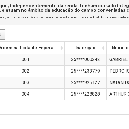
 que, independentemente da renda, tenham cursado integ
ue atuam no âmbito da educação do campo conveniadas com 
ração todos os critérios de desempate estabelecidos no edital do processo seleti
t
rdem na Lista de Espera
Inscrição
Nome d
001
25****000242
GABRIEL
002
25****233779
PEDRO I
003
25****926127
NATAN D
004
25****228828
ARTHUR 