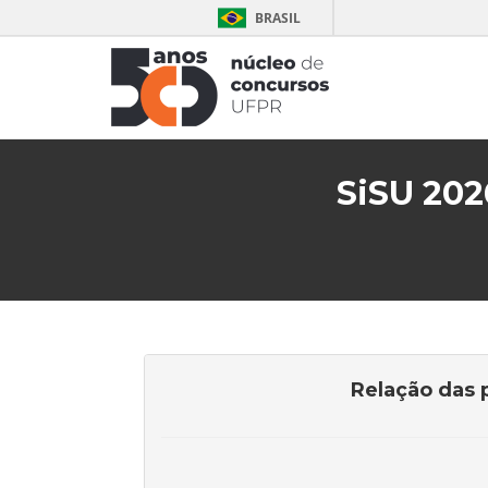
BRASIL
SiSU 202
Relação das 