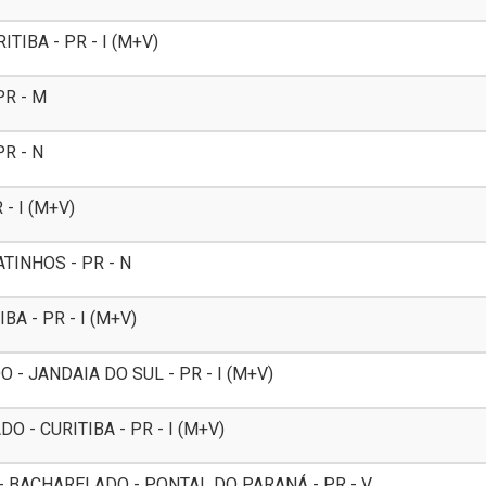
TIBA - PR - I (M+V)
PR - M
R - N
 - I (M+V)
TINHOS - PR - N
A - PR - I (M+V)
- JANDAIA DO SUL - PR - I (M+V)
 - CURITIBA - PR - I (M+V)
- BACHARELADO - PONTAL DO PARANÁ - PR - V