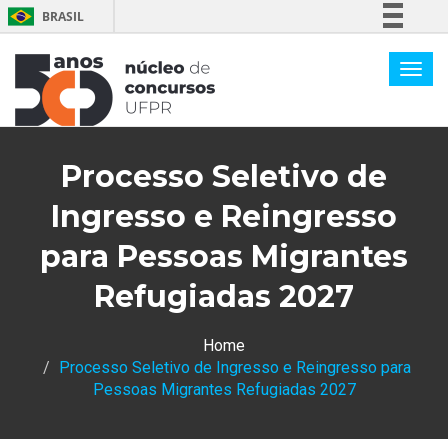
BRASIL
Simplifique!
Comunica BR
Participe
Acesso à informação
Processo Seletivo de
Legislação
Canais
Ingresso e Reingresso
para Pessoas Migrantes
Refugiadas 2027
Home
Processo Seletivo de Ingresso e Reingresso para
Pessoas Migrantes Refugiadas 2027