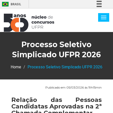
BRASIL
Simplifique!
Comunica BR
Participe
Acesso à informação
Processo Seletivo
Legislação
Canais
Simplicado UFPR 2026
Home
Processo Seletivo Simplicado UFPR 2026
Publicado em 05/03/2026 às 19h15min
Relação das Pessoas
Candidatas Aprovadas na 2ª
Chamada Complementar