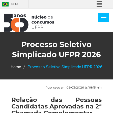
BRASIL
Simplifique!
Comunica BR
Participe
Acesso à informação
Processo Seletivo
Legislação
Canais
Simplicado UFPR 2026
Home
Processo Seletivo Simplicado UFPR 2026
Publicado em 05/03/2026 às 19h15min
Relação das Pessoas
Candidatas Aprovadas na 2ª
Chamada Complementar