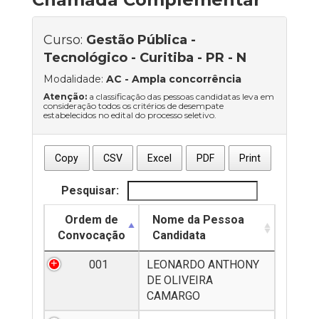
Curso:
Gestão Pública -
Tecnológico - Curitiba - PR - N
Modalidade:
AC
- Ampla concorrência
Atenção:
a classificação das pessoas candidatas leva em
consideração todos os critérios de desempate
estabelecidos no edital do processo seletivo.
Copy
CSV
Excel
PDF
Print
Pesquisar:
Ordem de
Nome da Pessoa
Convocação
Candidata
001
LEONARDO ANTHONY
DE OLIVEIRA
CAMARGO