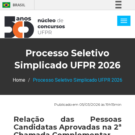
BRASIL
Simplifique!
Comunica BR
Participe
Acesso à informação
Processo Seletivo
Legislação
Canais
Simplicado UFPR 2026
Home
Processo Seletivo Simplicado UFPR 2026
Publicado em 05/03/2026 às 19h15min
Relação das Pessoas
Candidatas Aprovadas na 2ª
Chamada Complementar