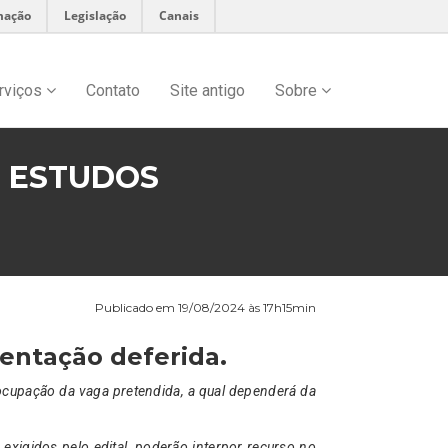
mação
Legislação
Canais
rviços
Contato
Site antigo
Sobre
E ESTUDOS
Publicado em 19/08/2024 às 17h15min
entação deferida.
ocupação da vaga pretendida, a qual dependerá da
xigidos pelo edital, poderão interpor recurso no