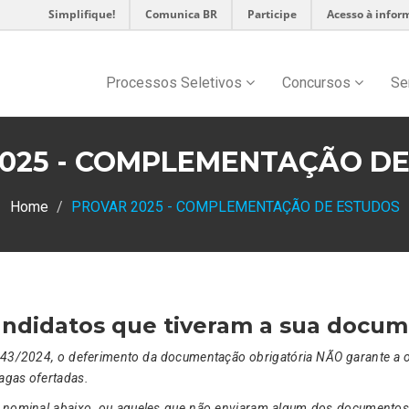
Simplifique!
Comunica BR
Participe
Acesso à infor
Processos Seletivos
Concursos
Se
025 - COMPLEMENTAÇÃO D
Home
PROVAR 2025 - COMPLEMENTAÇÃO DE ESTUDOS
candidatos que tiveram a sua docum
 43/2024, o deferimento da documentação obrigatória NÃO garante a 
agas ofertadas.
nominal abaixo, ou aqueles que não enviaram algum dos documentos e