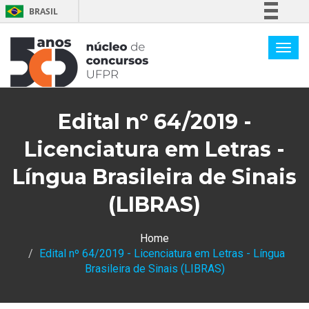
BRASIL
Simplifique!
Comunica BR
Participe
Acesso à informação
Edital nº 64/2019 -
Legislação
Canais
Licenciatura em Letras -
Língua Brasileira de Sinais
(LIBRAS)
Home
Edital nº 64/2019 - Licenciatura em Letras - Língua
Brasileira de Sinais (LIBRAS)