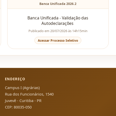
Banca Unificada 2026.2
Banca Unificada - Validação das
Autodeclarações
Publicado em 20/07/2026 às 14h15min
Acessar Processo Seletivo
ENDEREÇO
Campus I (Agrárias)
Rua dos Funcionários, 1540
Juvevê - Curitiba - PR
CEP: 80035-050